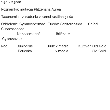
1,50 x 2,50m
Poznámka: mutácia Pfitzeriana Aurea
Taxonómia - zaradenie v rámci rastlinnej ríše
Oddelenie: Gymnospermae Trieda: Coniferopsida Čeľaď:
Cupressaceae
Nahosemenné Ihličnaté
Cyprusovité
Rod: Juniperus Druh: x media Kultivar: Old Gold
Borievka x media Old Gold
Z
á
p
ä
t
i
e