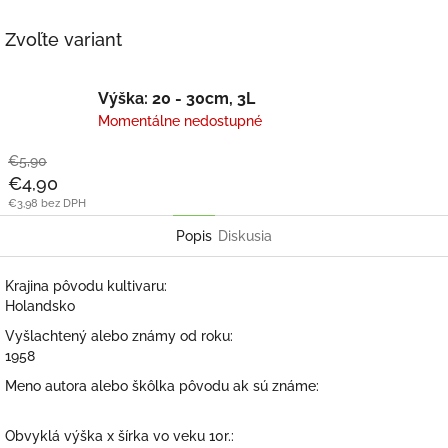
Twitter
Facebook
Zvoľte variant
Výška: 20 - 30cm, 3L
Momentálne nedostupné
€5,90
€4,90
€3,98 bez DPH
Popis
Diskusia
Krajina pôvodu kultivaru:
Holandsko
Vyšlachtený alebo známy od roku:
1958
Meno autora alebo škôlka pôvodu ak sú známe:
Obvyklá výška x šírka vo veku 10r.: