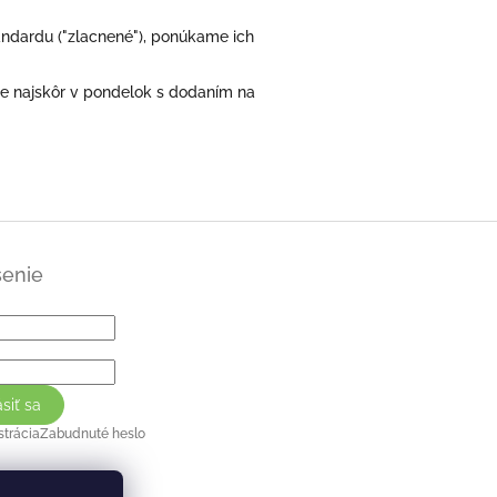
andardu ("zlacnené"), ponúkame ich
me najskôr v pondelok s dodaním na
senie
ásiť sa
strácia
Zabudnuté heslo