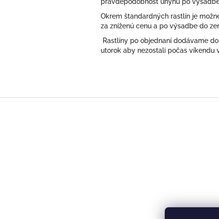
pravdepodobnosť úhynu po výsadbe
Okrem štandardných rastlín je možné
za zníženú cenu a po výsadbe do ze
Rastlíny po objednaní dodávame do 
utorok aby nezostali počas víkendu 
Z
á
p
ä
t
i
e