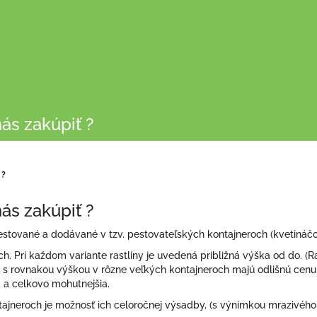
nás zakúpiť ?
 ?
nás zakúpiť ?
stované a dodávané v tzv. pestovateľských kontajneroch (kvetináčoc
ch. Pri každom variante rastliny je uvedená približná výška od do. (Ra
y s rovnakou výškou v rôzne veľkých kontajneroch majú odlišnú cenu 
a a celkovo mohutnejšia.
jneroch je možnosť ich celoročnej výsadby, (s výnimkou mrazivého 