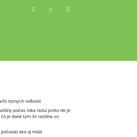
Nákupný
Hľadať
Prihlásenie
košík
h) rôznych veľkostí.
stliny počas roka rastú preto nie je
čo je dané tým že rastlina vo
počasia) ako aj malá