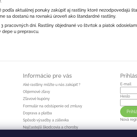
.
 podľa aktuálnej ponuky zakúpiť aj rastliny ktoré nezodpovedajú št
me sa dostanú na rovnakú úroveň ako štandardné rastliny.
3 pracovných dní. Rastliny objednané vo štvrtok a piatok odosiela
v depe u prepravcu.
Informácie pre vás
Prihlá
E-mail
Aké rastliny môžte u nás zakúpiť ?
Objemové zľavy
Heslo
Zľavové kupóny
Formulár na odstúpenie od zmluvy
Prihl
Doprava a platba
Nová regi
Spôsob výsadby a zálievka
Najčastejší škodcovia a choroby
Slovník výrazov