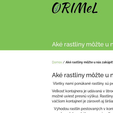
Prejsť
na
obsah
Aké rastliny môžte u 
Domov
/
Aké rastliny môžte u nás zakúpiť
Aké rastliny môžte u 
Všetky nami ponúkané rastliny sú pe
Veľkosť kontajnera je udávaná v litro
možné uviesť presnú výšku). Rastlin
väčšom kontajneri je zároveň aj širši
Výhodou rastlín pestovaných v konta