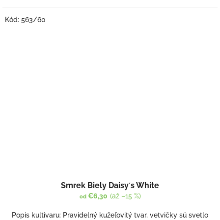
Kód:
563/60
Priemerné
Smrek Biely Daisy´s White
hodnotenie
produktu
€6,30
(až –15 %)
od
je
3,7
Popis kultivaru: Pravidelný kužeľovitý tvar, vetvičky sú svetlo