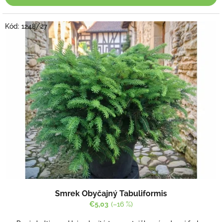
Kód:
1248/27
Smrek Obyčajný Tabuliformis
€5,03
(–16 %)