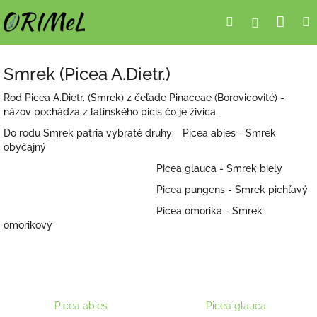
Prejsť
Nák
Hľadať
Prihlásen
na
obsah
koší
Smrek (Picea A.Dietr.)
Rod Picea A.Dietr. (Smrek) z čeľade Pinaceae (Borovicovité) -
názov pochádza z latinského picis čo je živica.
Do rodu Smrek patria vybraté druhy: Picea abies - Smrek
obyčajný
Picea glauca - Smrek biely
Picea pungens - Smrek pichľavý
Picea omorika - Smrek
omorikový
Picea abies
Picea glauca