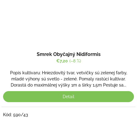
Priemerné
Smrek Obyčajný Nidiformis
hodnotenie
produktu
€7,20
(–8 %)
je
4,0
Popis kultivaru: Hniezdovitý tvar, vetvičky sú zelenej farby,
z
mladé výhony sú svetlo - zelené. Pomaly rastúci kultivar.
5
Dorastá do maximálnej výšky 1m a šírky 1,5m Pestuje sa...
hviezdičiek.
Detail
Kód:
590/43