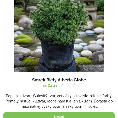
p
r
i
o
s
d
p
u
r
k
o
t
d
o
u
v
k
t
o
v
Smrek Biely Alberta Globe
€4,41
(až –25 %)
od
Popis kultivaru: Guľovitý tvar, vetvičky sú svetlo zelenej farby.
Pomaly rastúci kultivar, ročne narastie len 2 - 3cm. Dorastá do
maximálnej výšky 0,5m a šírky 0,5m. Ihličie...
Detail