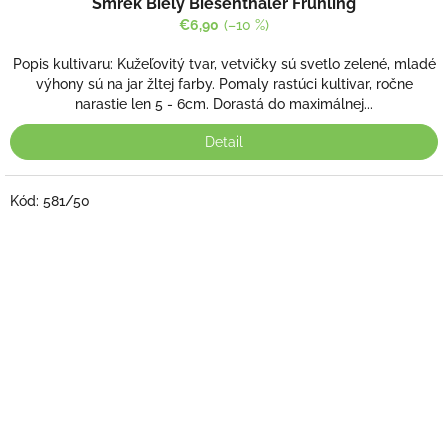
Smrek Biely Biesenthaler Frühling
€6,90
(–10 %)
Popis kultivaru: Kužeľovitý tvar, vetvičky sú svetlo zelené, mladé
výhony sú na jar žltej farby. Pomaly rastúci kultivar, ročne
narastie len 5 - 6cm. Dorastá do maximálnej...
Detail
Kód:
581/50