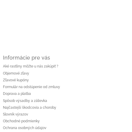
r
t
v
i
k
e
y
v
ý
p
i
s
u
Informácie pre vás
Aké rastliny môžte u nás zakúpiť ?
Objemové zľavy
Zľavové kupóny
Formulár na odstúpenie od zmluvy
Doprava a platba
Spôsob výsadby a zálievka
Najčastejší škodcovia a choroby
Slovník výrazov
Obchodné podmienky
Ochrana osobných údajov