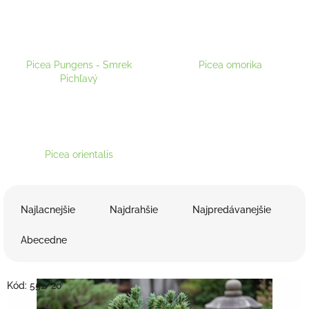
Picea Pungens - Smrek
Picea omorika
Pichľavý
Picea orientalis
R
a
Najlacnejšie
Najdrahšie
Najpredávanejšie
d
e
Abecedne
n
i
V
e
Kód:
551/20
ý
p