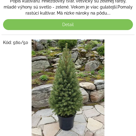
Popis kultivaru: Hniezdovitý tvar, vetvičky sú zelenej farby,
mladé výhony sú svetlo - zelené. Vekom je viac gulatejší.Pomaly
rastúci kultivar. Má nízke nároky na pôdu....
Detail
Kód:
560/50