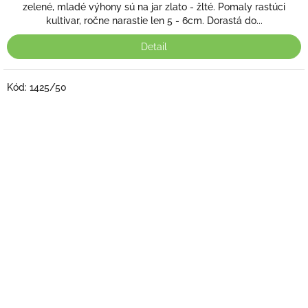
z
zelené, mladé výhony sú na jar zlato - žlté. Pomaly rastúci
5
kultivar, ročne narastie len 5 - 6cm. Dorastá do...
hviezdičiek.
Detail
Kód:
1425/50