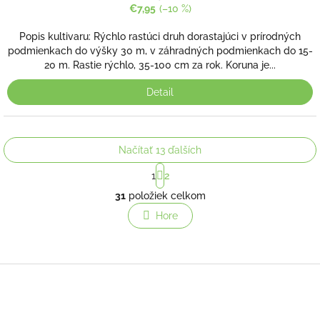
€7,95
(–10 %)
Popis kultivaru: Rýchlo rastúci druh dorastajúci v prírodných
podmienkach do výšky 30 m, v záhradných podmienkach do 15-
20 m. Rastie rýchlo, 35-100 cm za rok. Koruna je...
Detail
Načítať 13 ďalších
S
1
2
t
O
r
31
položiek celkom
v
á
l
Hore
n
á
k
o
d
v
a
a
c
Z
n
i
á
i
e
p
e
p
ä