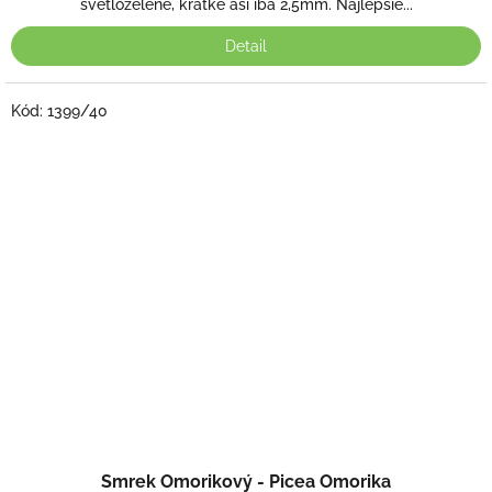
svetlozelené, krátke asi iba 2,5mm. Najlepšie...
Detail
Kód:
1399/40
Smrek Omorikový - Picea Omorika