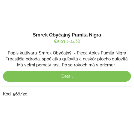
Smrek Obyčajný Pumila Nigra
€5,93
(–24 %)
Popis kultivaru: Smrek Obyčajný - Picea Abies Pumila Nigra
Trpasličia odroda, spočiatku guľovitá a neskôr plocho guľovitá.
Má veľmi pomalý rast. Po 10 rokoch má v priemer...
Detail
Kód:
566/20