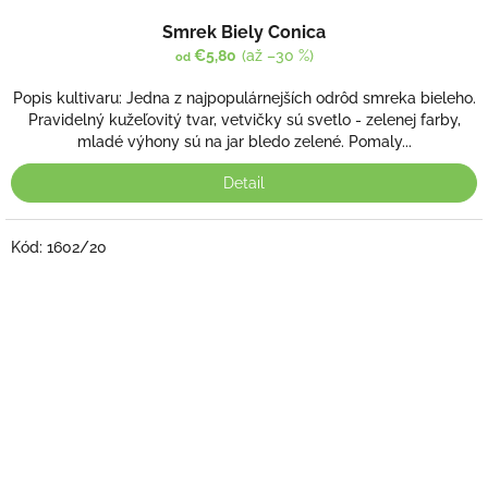
Priemerné
Smrek Biely Conica
hodnotenie
produktu
€5,80
(až –30 %)
od
je
3,8
Popis kultivaru: Jedna z najpopulárnejších odrôd smreka bieleho.
z
Pravidelný kužeľovitý tvar, vetvičky sú svetlo - zelenej farby,
5
mladé výhony sú na jar bledo zelené. Pomaly...
hviezdičiek.
Detail
Kód:
1602/20