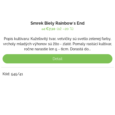
Smrek Biely Rainbow´s End
€7,10
(až –20 %)
od
Popis kultivaru: Kužeľovitý tvar, vetvičky sú svetlo zelenej farby,
vrcholy mladých výhonov sú žlto - zlaté. Pomaly rastúci kultivar,
ročne narastie len 5 - 6cm. Dorastá do...
Detail
Kód:
545/41