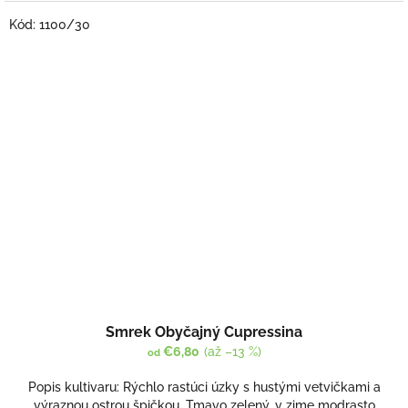
Kód:
1100/30
Smrek Obyčajný Cupressina
€6,80
(až –13 %)
od
Popis kultivaru: Rýchlo rastúci úzky s hustými vetvičkami a
výraznou ostrou špičkou. Tmavo zelený, v zime modrasto