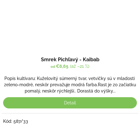
Smrek Pichľavý - Kaibab
€6,65
(až –21 %)
od
Popis kultivaru: Kuželovitý súmerný tvar, vetvičky sú v mladosti
zeleno-modré, neskôr prevažuje modrá farba.Rast je zo začiatku
pomalý, neskôr rýchlejší.. Dorastá do výšky...
Detail
Kód:
587/33