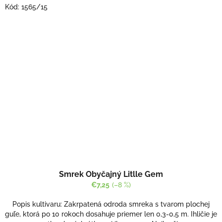
Kód:
1565/15
Smrek Obyčajný Litlle Gem
€7,25
(–8 %)
Popis kultivaru: Zakrpatená odroda smreka s tvarom plochej
guľe, ktorá po 10 rokoch dosahuje priemer len 0,3-0,5 m. Ihličie je