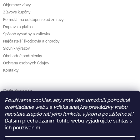
Objemové zľavy
Zľavové kupóny
Formulár na odstúpenie od zmluvy
Doprava a platba
Spôsob výsadby a zálievka
Najčastejší škodcovia a choroby
Slovník výrazov
Obchodné podmienky
Ochrana osobných údajov
Kontakty
Prihlásenie
Používame cookies, aby sme Vám umožnili pohodlné
E-mail
prehliadanie webu a vďaka analýze prevádzky webu
Heslo
neustále zlepšovali jeho funkcie, výkon a použiteľnosť.
"
.
Ďalším prechádzaním tohto webu vyjadrujete súhlas s
ich používaním.
Prihlásiť sa
Nová registrácia
Zabudnuté heslo