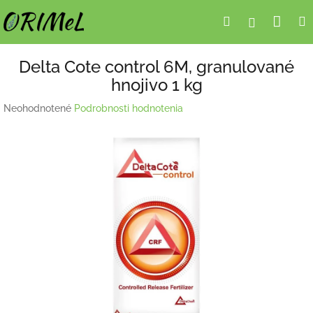
Prejsť
Nák
Hľadať
Prihlásen
na
obsah
koší
Delta Cote control 6M, granulované
hnojivo 1 kg
Priemerné
Neohodnotené
Podrobnosti hodnotenia
hodnotenie
produktu
je
0,0
z
5
hviezdičiek.