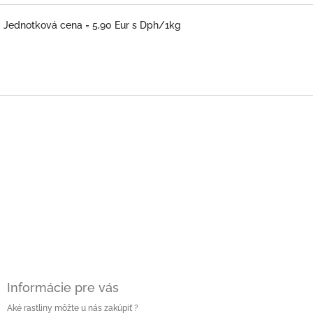
Jednotková cena = 5,90 Eur s Dph/1kg
Z
á
p
ä
t
i
e
Informácie pre vás
Aké rastliny môžte u nás zakúpiť ?