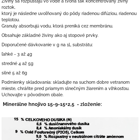
Živiny sa rozpúšťajú vo vode a tvoria tak koncentrovaný živný
roztok,
ktorý je následne uvoľňovaný do pôdy riadenou difúziou, riadenou
teplotou.
Granuly absorbujú vodu, ktorá preniká cez membránu.
Obsahuje základné živiny ako aj stopové prvky.
Doporučené dávkovanie v g na 1L substrátu:
ľahké - 3 až 4g
stredné 4 až 5g
silné 5 až 6g
Podmienky skladovania: skladujte na suchom dobre vetranom
mieste, chráňte pred priamym slnečným žiarením a vlhkosťou.
Uchovajte v pôvodnom obale.
Minerálne hnojivo 15-9-15+2,5 - zloženie: