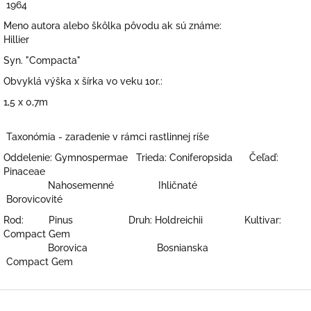
1964
Meno autora alebo škôlka pôvodu ak sú známe:
Hillier
Syn. "Compacta"
Obvyklá výška x šírka vo veku 10r.:
1,5 x 0,7m
Taxonómia - zaradenie v rámci rastlinnej ríše
Oddelenie: Gymnospermae Trieda: Coniferopsida Čeľaď:
Pinaceae
Nahosemenné Ihličnaté
Borovicovité
Rod: Pinus Druh: Holdreichii Kultivar:
Compact Gem
Borovica Bosnianska
Compact Gem
Z