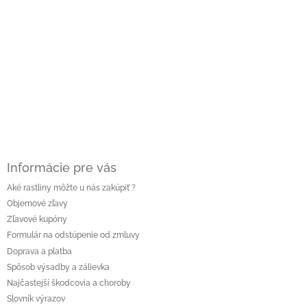
á
p
ä
t
i
e
Informácie pre vás
Aké rastliny môžte u nás zakúpiť ?
Objemové zľavy
Zľavové kupóny
Formulár na odstúpenie od zmluvy
Doprava a platba
Spôsob výsadby a zálievka
Najčastejší škodcovia a choroby
Slovník výrazov