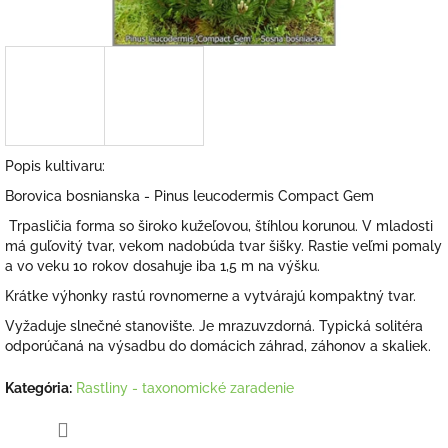
Popis kultivaru:
Borovica bosnianska - Pinus leucodermis Compact Gem
Trpasličia forma so široko kužeľovou, štíhlou korunou.
V mladosti
má guľovitý tvar, vekom nadobúda tvar šišky.
Rastie veľmi pomaly
a vo veku 10 rokov dosahuje iba 1,5 m na výšku.
Krátke výhonky rastú rovnomerne a vytvárajú kompaktný tvar.
Vyžaduje slnečné stanovište.
Je mrazuvzdorná.
Typická solitéra
odporúčaná na výsadbu do domácich záhrad, záhonov a skaliek.
Kategória
:
Rastliny - taxonomické zaradenie