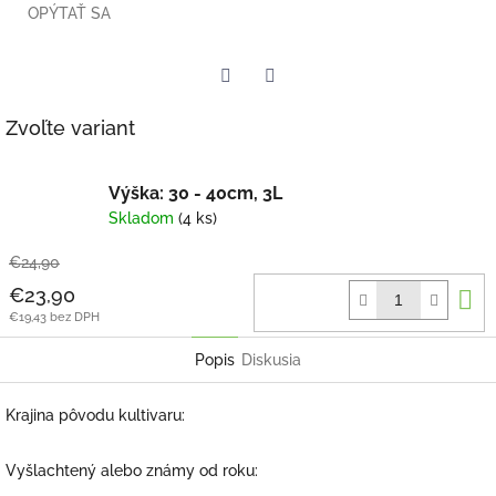
OPÝTAŤ SA
Twitter
Facebook
Zvoľte variant
Výška: 30 - 40cm, 3L
Skladom
(4 ks)
€24,90
D
€23,90
k
€19,43 bez DPH
Popis
Diskusia
Krajina pôvodu kultivaru:
Vyšlachtený alebo známy od roku: