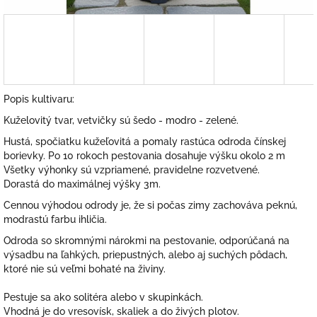
Popis kultivaru:
Kuželovitý tvar, vetvičky sú šedo - modro - zelené.
Hustá, spočiatku kužeľovitá a pomaly rastúca odroda čínskej
borievky. Po 10 rokoch pestovania dosahuje výšku okolo 2 m
Všetky výhonky sú vzpriamené, pravidelne rozvetvené.
Dorastá do maximálnej výšky 3m.
Cennou výhodou odrody je, že si počas zimy zachováva peknú,
modrastú farbu ihličia.
Odroda so skromnými nárokmi na pestovanie, odporúčaná na
výsadbu na ľahkých, priepustných, alebo aj suchých pôdach,
ktoré nie sú veľmi bohaté na živiny.
Pestuje sa ako solitéra alebo v skupinkách.
Vhodná je do vresovísk, skaliek a do živých plotov.