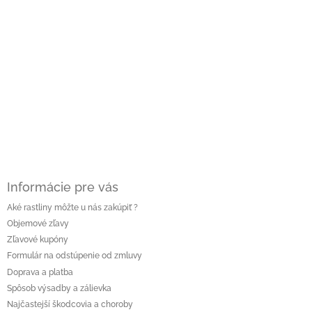
Z
á
p
ä
t
i
e
Informácie pre vás
Aké rastliny môžte u nás zakúpiť ?
Objemové zľavy
Zľavové kupóny
Formulár na odstúpenie od zmluvy
Doprava a platba
Spôsob výsadby a zálievka
Najčastejší škodcovia a choroby