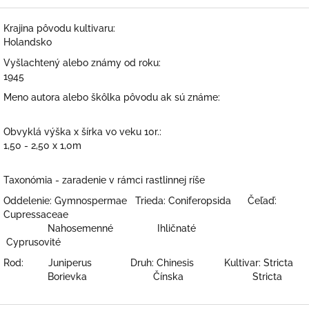
Krajina pôvodu kultivaru:
Holandsko
Vyšlachtený alebo známy od roku:
1945
Meno autora alebo škôlka pôvodu ak sú známe:
Obvyklá výška x šírka vo veku 10r.:
1,50 - 2,50 x 1,0m
Taxonómia - zaradenie v rámci rastlinnej ríše
Oddelenie: Gymnospermae Trieda: Coniferopsida Čeľaď:
Cupressaceae
Nahosemenné Ihličnaté
Cyprusovité
Rod: Juniperus Druh: Chinesis Kultivar: Stricta
Borievka Čínska Stricta