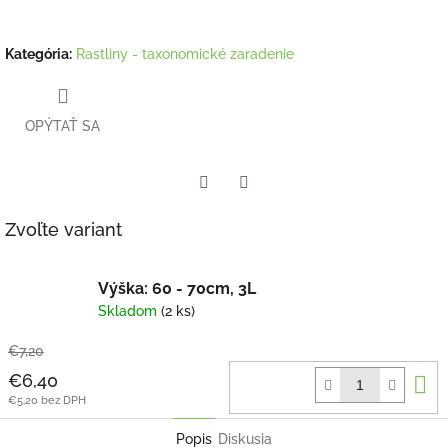
Kategória
:
Rastliny - taxonomické zaradenie
OPÝTAŤ SA
Twitter
Facebook
Zvoľte variant
Výška: 60 - 70cm, 3L
Skladom
(2 ks)
€7,20
D
€6,40
k
€5,20 bez DPH
Popis
Diskusia