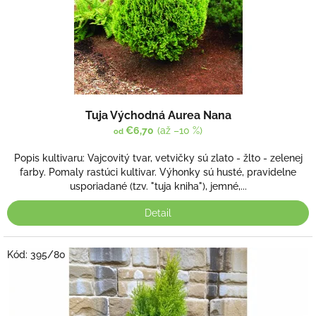
u
v
k
t
o
v
Tuja Východná Aurea Nana
€6,70
(až –10 %)
od
Popis kultivaru: Vajcovitý tvar, vetvičky sú zlato - žlto - zelenej
farby. Pomaly rastúci kultivar. Výhonky sú husté, pravidelne
usporiadané (tzv. "tuja kniha"), jemné,...
Detail
Kód:
395/80