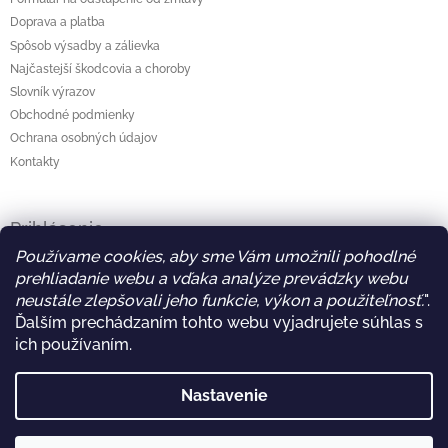
Doprava a platba
Spôsob výsadby a zálievka
Najčastejší škodcovia a choroby
Slovník výrazov
Obchodné podmienky
Ochrana osobných údajov
Kontakty
Prihlásenie
Používame cookies, aby sme Vám umožnili pohodlné
E-mail
prehliadanie webu a vďaka analýze prevádzky webu
Heslo
neustále zlepšovali jeho funkcie, výkon a použiteľnosť.
"
.
Ďalším prechádzaním tohto webu vyjadrujete súhlas s
ich používaním.
Prihlásiť sa
Nová registrácia
Zabudnuté heslo
Nastavenie
Copyright 2026
ORIMeL
. Všetky práva vyhradené.
Vytvoril Shoptet