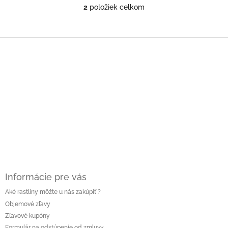
2
položiek celkom
O
v
l
á
Z
d
á
a
p
c
ä
i
t
e
i
p
r
e
v
k
y
v
ý
p
i
Informácie pre vás
s
Aké rastliny môžte u nás zakúpiť ?
u
Objemové zľavy
Zľavové kupóny
Formulár na odstúpenie od zmluvy