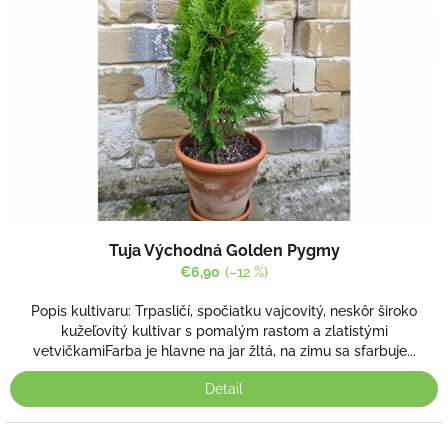
Tuja Východná Golden Pygmy
€6,90
(–12 %)
Popis kultivaru: Trpasličí, spočiatku vajcovitý, neskôr široko
kužeľovitý kultivar s pomalým rastom a zlatistými
vetvičkamiFarba je hlavne na jar žltá, na zimu sa sfarbuje...
Detail